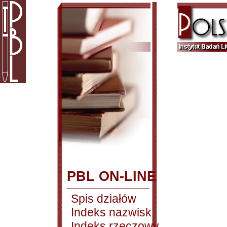
PBL ON-LINE
Spis działów
Indeks nazwisk
Indeks rzeczowy