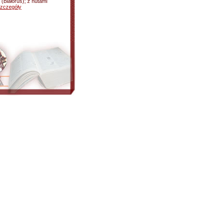
(Białoruś); z nutami
zczegóły