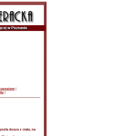
czasopism
|
ułu
|
yszła dusza z ciała, na