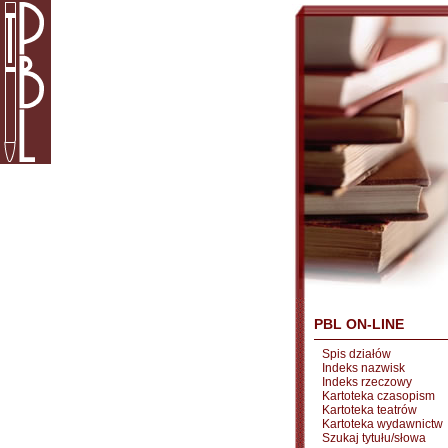
PBL ON-LINE
Spis działów
Indeks nazwisk
Indeks rzeczowy
Kartoteka czasopism
Kartoteka teatrów
Kartoteka wydawnictw
Szukaj tytułu/słowa