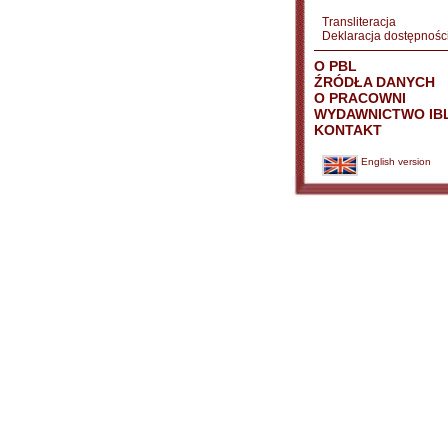
Transliteracja
Deklaracja dostępnośc
O PBL
ŹRÓDŁA DANYCH
O PRACOWNI
WYDAWNICTWO IB
KONTAKT
English version