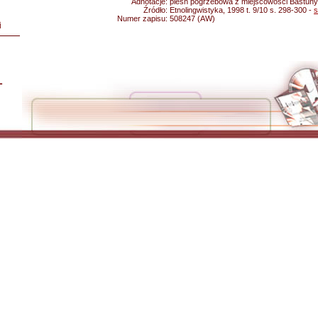
Adnotacje:
pieśń pogrzebowa z miejscowości Bastuny 
Źródło:
Etnolingwistyka, 1998 t. 9/10 s. 298-300 -
s
Numer zapisu:
508247 (AW)
i
L