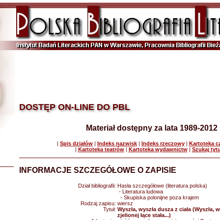
DOSTĘP ON-LINE DO PBL
Materiał dostępny za lata 1989-2012
|
Spis działów
|
Indeks nazwisk
|
Indeks rzeczowy
|
Kartoteka 
|
Kartoteka teatrów
|
Kartoteka wydawnictw
|
Szukaj tyt
INFORMACJE SZCZEGÓŁOWE O ZAPISIE
Dział bibliografii:
Hasła szczegółowe (literatura polska)
- Literatura ludowa
- Skupiska polonijne poza krajem
Rodzaj zapisu:
wiersz
Tytuł:
Wyszła, wyszła dusza z ciała (Wyszła, w
zjelionej łące stała...)