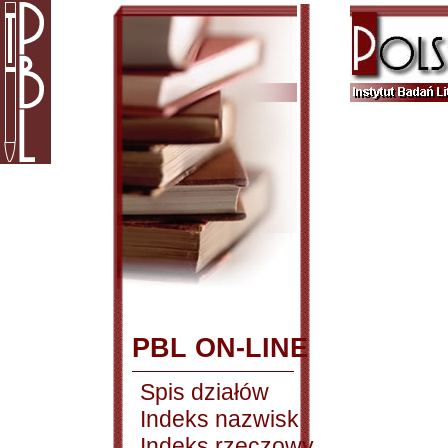
PBL ON-LINE
Spis działów
Indeks nazwisk
Indeks rzeczowy