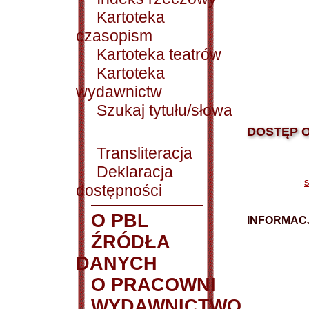
Kartoteka
czasopism
Kartoteka teatrów
Kartoteka
wydawnictw
Szukaj tytułu/słowa
DOSTĘP O
Transliteracja
Deklaracja
|
S
dostępności
O PBL
INFORMACJ
ŹRÓDŁA
DANYCH
O PRACOWNI
WYDAWNICTWO