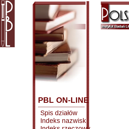
PBL ON-LINE
Spis działów
Indeks nazwisk
Indeks rzeczowy