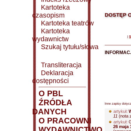
Kartoteka
czasopism
DOSTĘP O
Kartoteka teatrów
Kartoteka
|
S
wydawnictw
Szukaj tytułu/słowa
INFORMACJ
Transliteracja
Deklaracja
dostępności
O PBL
ŹRÓDŁA
Inne zapisy dotyc
DANYCH
artykuł:
11
(nota z
O PRACOWNI
artykuł:
G
26 maja 1
WYDAWNICTWO