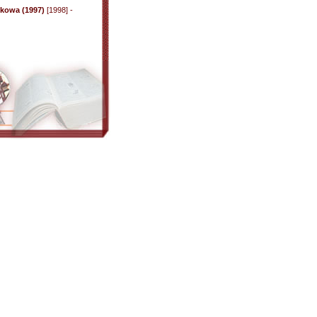
ukowa (1997)
[1998] -