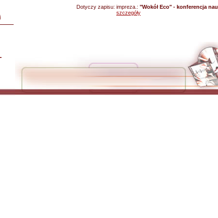
Dotyczy zapisu:
impreza.:
"Wokół Eco" - konferencja na
szczegóły
i
L