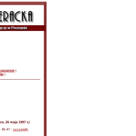
czasopism
|
ułu
|
, 26 maja 1997 r.)
. 46-47 -
szczegóły