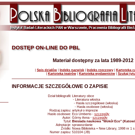
DOSTĘP ON-LINE DO PBL
Materiał dostępny za lata 1989-2012
|
Spis działów
|
Indeks nazwisk
|
Indeks rzeczowy
|
Kartoteka 
|
Kartoteka teatrów
|
Kartoteka wydawnictw
|
Szukaj tyt
INFORMACJE SZCZEGÓŁOWE O ZAPISIE
Dział bibliografii:
Literatury obce
- Literatura włoska
- Hasła szczegółowe (włoska)
- Hasła osobowe (włoska)
Rodzaj zapisu:
artykuł o imprezie
Hasło osobowe:
Eco Umberto -
szczegóły
Autor:
Górny Anna -
szczegóły
Tytuł:
Biesiada naukowa "Wokół Eco" (Katowice
Adnotacje:
sprawozdanie
Źródło:
Nowa Biblioteka = New Library, 1998 nr 1 s
Numer zapisu:
510104 (JB)