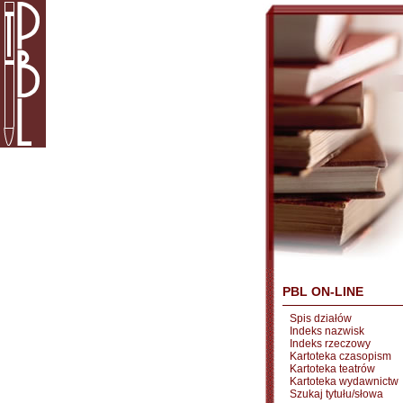
PBL ON-LINE
Spis działów
Indeks nazwisk
Indeks rzeczowy
Kartoteka czasopism
Kartoteka teatrów
Kartoteka wydawnictw
Szukaj tytułu/słowa