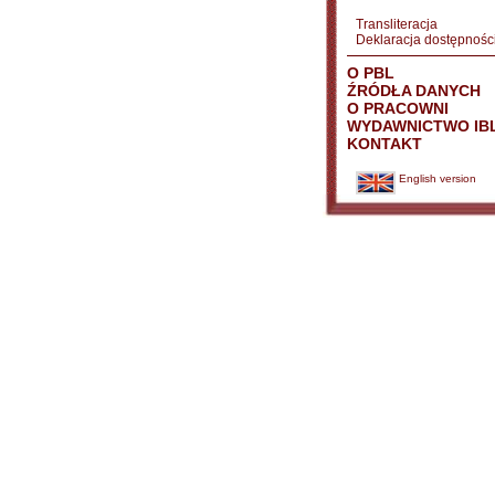
Transliteracja
Deklaracja dostępnośc
O PBL
ŹRÓDŁA DANYCH
O PRACOWNI
WYDAWNICTWO IB
KONTAKT
English version