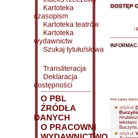
DOSTĘP O
Kartoteka
czasopism
Kartoteka teatrów
|
S
Kartoteka
wydawnictw
INFORMACJ
Szukaj tytułu/słowa
Transliteracja
Deklaracja
dostępności
O PBL
Inne zapisy dotyc
ŹRÓDŁA
artykuł:
[
Buczyńs
DANYCH
Hrubiesz
tekstami 
O PRACOWNI
Buczyńs.
artykuł:
V
WYDAWNICTWO