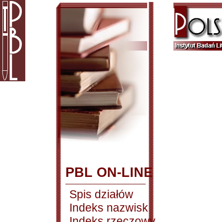
PBL ON-LINE
Spis działów
Indeks nazwisk
Indeks rzeczowy