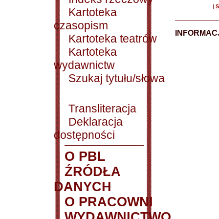
|
S
Kartoteka
czasopism
INFORMACJ
Kartoteka teatrów
Kartoteka
wydawnictw
Szukaj tytułu/słowa
Transliteracja
Deklaracja
dostępności
O PBL
ŹRÓDŁA
DANYCH
O PRACOWNI
WYDAWNICTWO