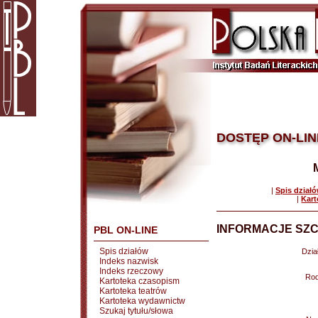
DOSTĘP ON-LIN
|
Spis dział
|
Kart
INFORMACJE SZC
PBL ON-LINE
Spis działów
Dział
Indeks nazwisk
Indeks rzeczowy
Rod
Kartoteka czasopism
Kartoteka teatrów
Kartoteka wydawnictw
Szukaj tytułu/słowa