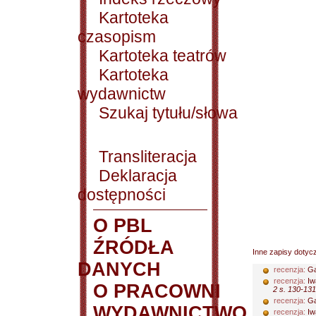
Kartoteka
czasopism
Kartoteka teatrów
Kartoteka
wydawnictw
Szukaj tytułu/słowa
Transliteracja
Deklaracja
dostępności
O PBL
ŹRÓDŁA
Inne zapisy dotyc
DANYCH
recenzja:
Ga
recenzja:
Iw
O PRACOWNI
2 s. 130-131
recenzja:
Ga
WYDAWNICTWO
recenzja:
Iw