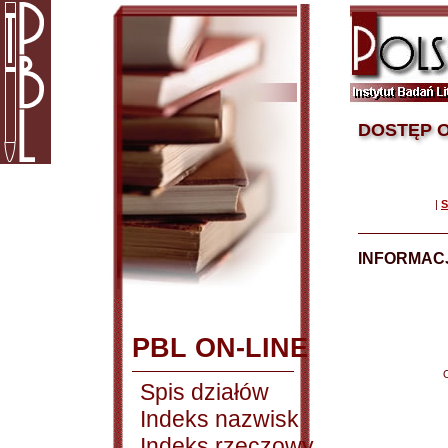
DOSTĘP O
|
S
INFORMACJ
PBL ON-LINE
Spis działów
Indeks nazwisk
Indeks rzeczowy