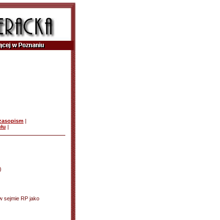
czasopism
|
ułu
|
)
 w sejmie RP jako