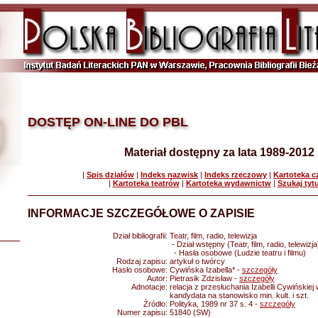
DOSTĘP ON-LINE DO PBL
Materiał dostępny za lata 1989-2012
|
Spis działów
|
Indeks nazwisk
|
Indeks rzeczowy
|
Kartoteka 
|
Kartoteka teatrów
|
Kartoteka wydawnictw
|
Szukaj tyt
INFORMACJE SZCZEGÓŁOWE O ZAPISIE
Dział bibliografii:
Teatr, film, radio, telewizja
- Dział wstępny (Teatr, film, radio, telewizja
- Hasła osobowe (Ludzie teatru i filmu)
Rodzaj zapisu:
artykuł o twórcy
Hasło osobowe:
Cywińska Izabella* -
szczegóły
Autor:
Pietrasik Zdzisław -
szczegóły
Adnotacje:
relacja z przesłuchania Izabelli Cywińskiej
kandydata na stanowisko min. kult. i szt.
Źródło:
Polityka, 1989 nr 37 s. 4 -
szczegóły
Numer zapisu:
51840 (SW)