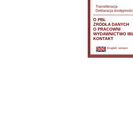
Transliteracja
Deklaracja dostępnośc
O PBL
ŹRÓDŁA DANYCH
O PRACOWNI
WYDAWNICTWO IB
KONTAKT
English version