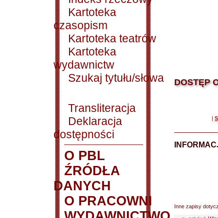
Kartoteka
czasopism
Kartoteka teatrów
Kartoteka
wydawnictw
Szukaj tytułu/słowa
DOSTĘP O
Transliteracja
Deklaracja
|
S
dostępności
INFORMACJ
O PBL
ŹRÓDŁA
DANYCH
O PRACOWNI
Inne zapisy dotyc
WYDAWNICTWO