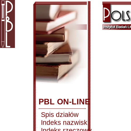
PBL ON-LINE
Spis działów
Indeks nazwisk
Indeks rzeczowy