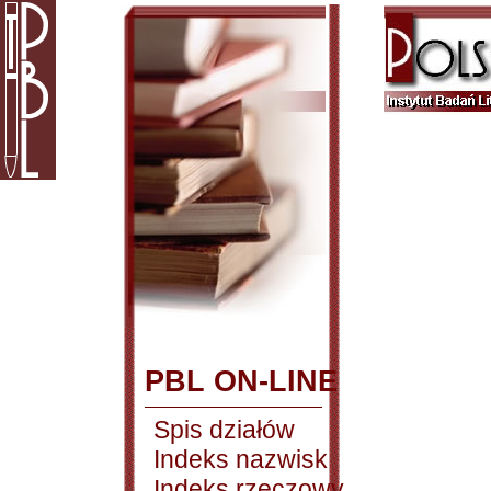
PBL ON-LINE
Spis działów
Indeks nazwisk
Indeks rzeczowy