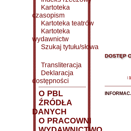
Kartoteka
czasopism
Kartoteka teatrów
Kartoteka
wydawnictw
Szukaj tytułu/słowa
DOSTĘP O
Transliteracja
Deklaracja
|
S
dostępności
O PBL
INFORMACJ
ŹRÓDŁA
DANYCH
O PRACOWNI
WYDAWNICTWO