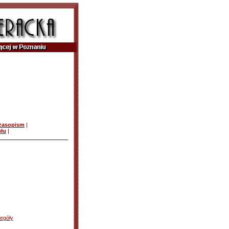
czasopism
|
ułu
|
egóły