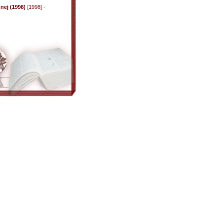
nej (1998)
[1998] -