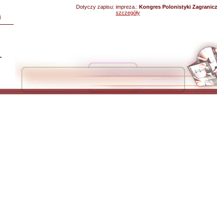
Dotyczy zapisu:
impreza.:
Kongres Polonistyki Zagranicz
szczegóły
i
L