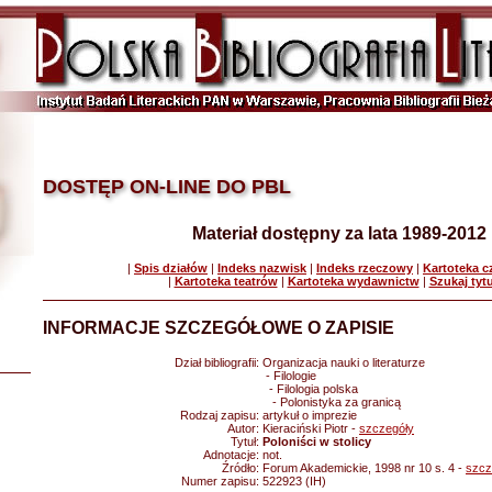
DOSTĘP ON-LINE DO PBL
Materiał dostępny za lata 1989-2012
|
Spis działów
|
Indeks nazwisk
|
Indeks rzeczowy
|
Kartoteka 
|
Kartoteka teatrów
|
Kartoteka wydawnictw
|
Szukaj tyt
INFORMACJE SZCZEGÓŁOWE O ZAPISIE
Dział bibliografii:
Organizacja nauki o literaturze
- Filologie
- Filologia polska
- Polonistyka za granicą
Rodzaj zapisu:
artykuł o imprezie
Autor:
Kieraciński Piotr -
szczegóły
Tytuł:
Poloniści w stolicy
Adnotacje:
not.
Źródło:
Forum Akademickie, 1998 nr 10 s. 4 -
szcz
Numer zapisu:
522923 (IH)