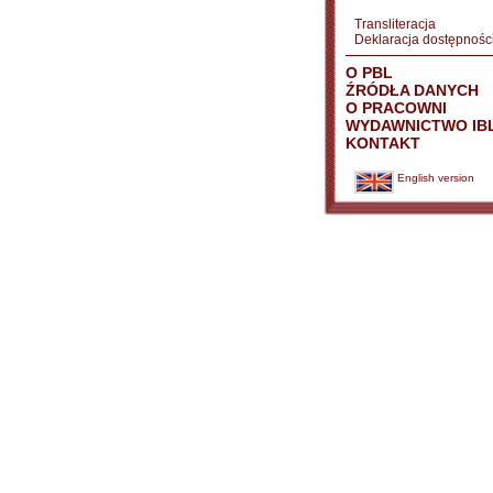
Transliteracja
Deklaracja dostępnośc
O PBL
ŹRÓDŁA DANYCH
O PRACOWNI
WYDAWNICTWO IB
KONTAKT
English version