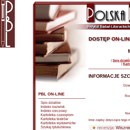
DOSTĘP ON-LIN
|
Spis dział
|
Kart
INFORMACJE SZC
Dział
PBL ON-LINE
Rod
Spis działów
Indeks nazwisk
Indeks rzeczowy
Nu
Kartoteka czasopism
Kartoteka teatrów
Inne zapisy dotyczące tego m
Kartoteka wydawnictw
Szukaj tytułu/słowa
recenzja:
Wiszni