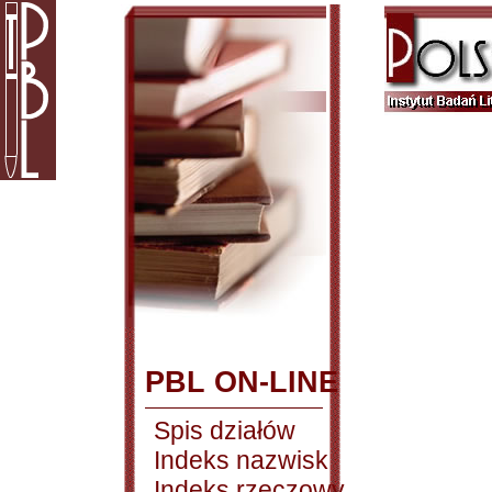
PBL ON-LINE
Spis działów
Indeks nazwisk
Indeks rzeczowy