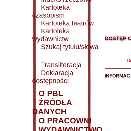
Kartoteka
czasopism
Kartoteka teatrów
Kartoteka
wydawnictw
DOSTĘP O
Szukaj tytułu/słowa
|
S
Transliteracja
Deklaracja
INFORMACJ
dostępności
O PBL
ŹRÓDŁA
DANYCH
O PRACOWNI
WYDAWNICTWO