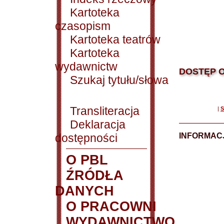
Kartoteka
czasopism
Kartoteka teatrów
Kartoteka
wydawnictw
DOSTĘP O
Szukaj tytułu/słowa
Transliteracja
|
S
Deklaracja
dostępności
INFORMACJ
O PBL
ŹRÓDŁA
DANYCH
O PRACOWNI
WYDAWNICTWO