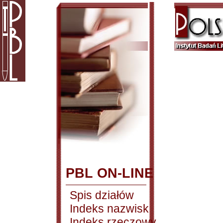
PBL ON-LINE
Spis działów
Indeks nazwisk
Indeks rzeczowy