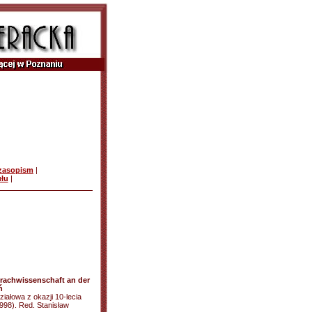
czasopism
|
ułu
|
rachwissenschaft an der
ń
ziałowa z okazji 10-lecia
1998). Red. Stanisław