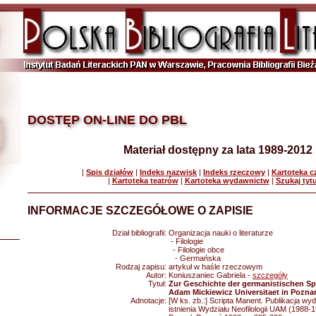
DOSTĘP ON-LINE DO PBL
Materiał dostępny za lata 1989-2012
|
Spis działów
|
Indeks nazwisk
|
Indeks rzeczowy
|
Kartoteka 
|
Kartoteka teatrów
|
Kartoteka wydawnictw
|
Szukaj tyt
INFORMACJE SZCZEGÓŁOWE O ZAPISIE
Dział bibliografii:
Organizacja nauki o literaturze
- Filologie
- Filologie obce
- Germańska
Rodzaj zapisu:
artykuł w haśle rzeczowym
Autor:
Koniuszaniec Gabriela -
szczegóły
Tytuł:
Zur Geschichte der germanistischen Sp
Adam Mickiewicz Universitaet in Pozna
Adnotacje:
[W ks. zb.:] Scripta Manent. Publikacja wyd
istnienia Wydziału Neofilologii UAM (1988-