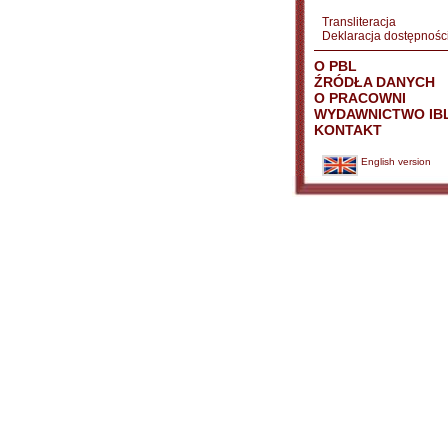
Transliteracja
Deklaracja dostępnośc
O PBL
ŹRÓDŁA DANYCH
O PRACOWNI
WYDAWNICTWO IB
KONTAKT
English version