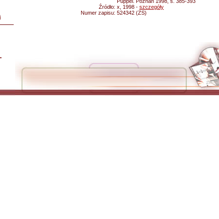
Puppel. Poznań 1998, s. 385-393
Źródło:
x, 1998 -
szczegóły
Numer zapisu:
524342 (ZS)
i
L