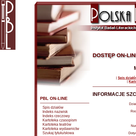
DOSTĘP ON-LIN
|
Spis dział
|
Kart
INFORMACJE SZC
PBL ON-LINE
Dział
Spis działów
Rod
Indeks nazwisk
Indeks rzeczowy
Kartoteka czasopism
Kartoteka teatrów
Nu
Kartoteka wydawnictw
Szukaj tytułu/słowa
Doty