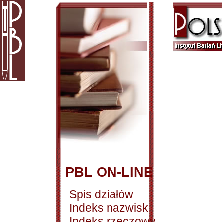
PBL ON-LINE
Spis działów
Indeks nazwisk
Indeks rzeczowy