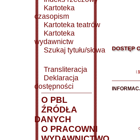
Kartoteka
czasopism
Kartoteka teatrów
Kartoteka
wydawnictw
DOSTĘP O
Szukaj tytułu/słowa
Transliteracja
|
S
Deklaracja
dostępności
INFORMACJ
O PBL
ŹRÓDŁA
DANYCH
O PRACOWNI
WYDAWNICTWO