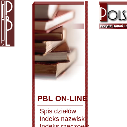
PBL ON-LINE
Spis działów
Indeks nazwisk
Indeks rzeczowy