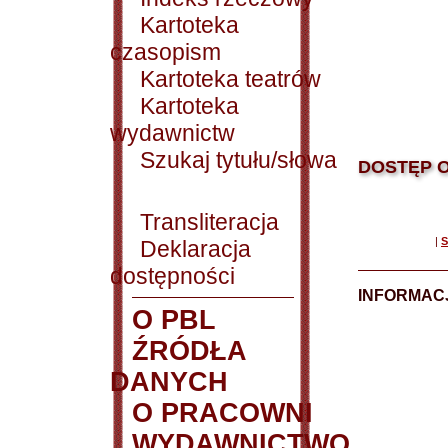
Kartoteka
czasopism
Kartoteka teatrów
Kartoteka
wydawnictw
Szukaj tytułu/słowa
DOSTĘP O
Transliteracja
|
S
Deklaracja
dostępności
INFORMACJ
O PBL
ŹRÓDŁA
DANYCH
O PRACOWNI
WYDAWNICTWO