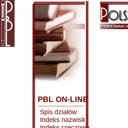
PBL ON-LINE
Spis działów
Indeks nazwisk
Indeks rzeczowy