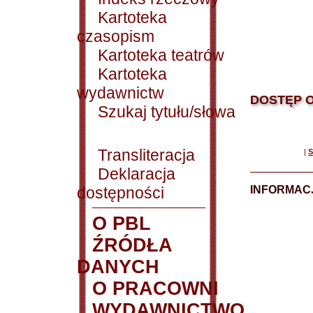
Kartoteka
czasopism
Kartoteka teatrów
Kartoteka
wydawnictw
DOSTĘP O
Szukaj tytułu/słowa
Transliteracja
|
S
Deklaracja
dostępności
INFORMACJ
O PBL
ŹRÓDŁA
DANYCH
O PRACOWNI
WYDAWNICTWO