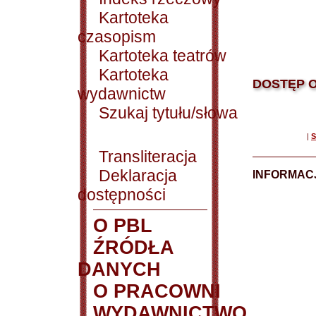
Kartoteka
czasopism
Kartoteka teatrów
Kartoteka
DOSTĘP O
wydawnictw
Szukaj tytułu/słowa
|
S
Transliteracja
Deklaracja
INFORMACJ
dostępności
O PBL
ŹRÓDŁA
DANYCH
O PRACOWNI
WYDAWNICTWO