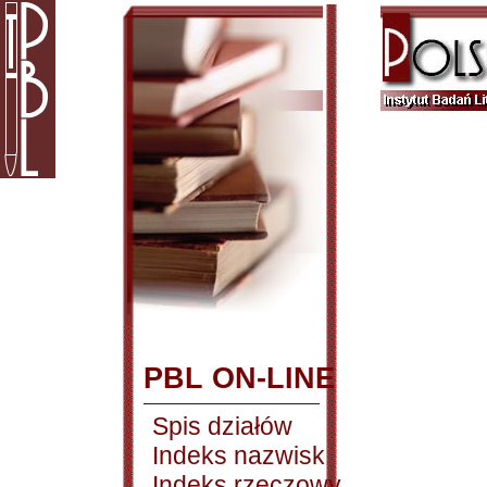
PBL ON-LINE
Spis działów
Indeks nazwisk
Indeks rzeczowy