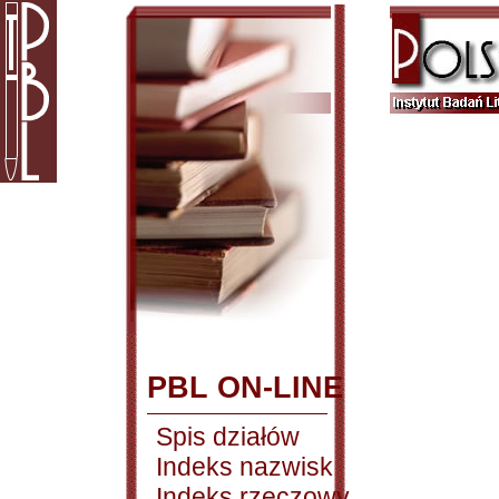
PBL ON-LINE
Spis działów
Indeks nazwisk
Indeks rzeczowy