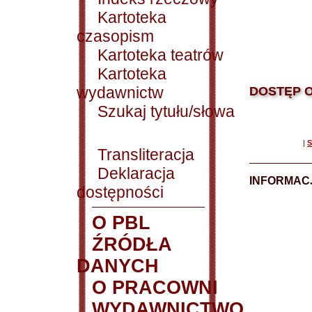
Kartoteka
czasopism
Kartoteka teatrów
Kartoteka
wydawnictw
DOSTĘP O
Szukaj tytułu/słowa
|
S
Transliteracja
Deklaracja
INFORMACJ
dostępności
O PBL
ŹRÓDŁA
DANYCH
O PRACOWNI
WYDAWNICTWO