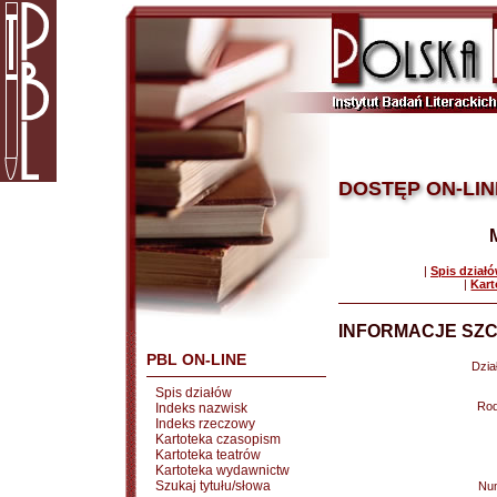
DOSTĘP ON-LIN
|
Spis dział
|
Kart
INFORMACJE SZC
PBL ON-LINE
Dział
Spis działów
Rod
Indeks nazwisk
Indeks rzeczowy
Kartoteka czasopism
Kartoteka teatrów
Kartoteka wydawnictw
Szukaj tytułu/słowa
Nu