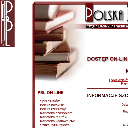
DOSTĘP ON-LIN
|
Spis dział
|
Kart
PBL ON-LINE
INFORMACJE SZC
Spis działów
Dział
Indeks nazwisk
Indeks rzeczowy
Rod
Kartoteka czasopism
Kartoteka teatrów
Kartoteka wydawnictw
Szukaj tytułu/słowa
Nu