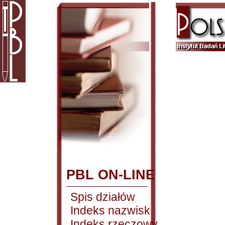
PBL ON-LINE
Spis działów
Indeks nazwisk
Indeks rzeczowy