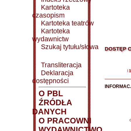
Kartoteka
czasopism
Kartoteka teatrów
Kartoteka
wydawnictw
Szukaj tytułu/słowa
DOSTĘP O
Transliteracja
|
S
Deklaracja
dostępności
INFORMACJ
O PBL
ŹRÓDŁA
DANYCH
O PRACOWNI
WYDAWNICTWO