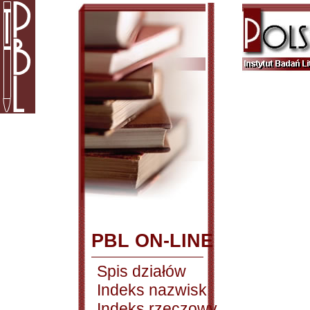
PBL ON-LINE
Spis działów
Indeks nazwisk
Indeks rzeczowy