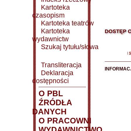
Kartoteka
czasopism
Kartoteka teatrów
Kartoteka
DOSTĘP O
wydawnictw
Szukaj tytułu/słowa
|
S
Transliteracja
INFORMACJ
Deklaracja
dostępności
O PBL
ŹRÓDŁA
DANYCH
O PRACOWNI
WYDAWNICTWO