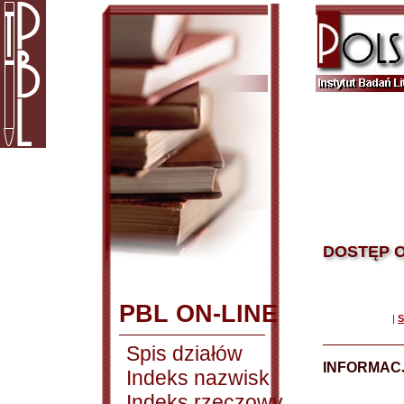
DOSTĘP O
PBL ON-LINE
|
S
Spis działów
INFORMACJ
Indeks nazwisk
Indeks rzeczowy