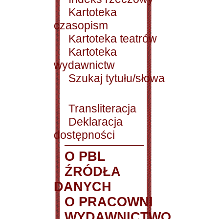
Kartoteka
czasopism
Kartoteka teatrów
Kartoteka
wydawnictw
Szukaj tytułu/słowa
Transliteracja
Deklaracja
dostępności
O PBL
ŹRÓDŁA
DANYCH
O PRACOWNI
WYDAWNICTWO