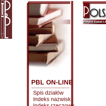
PBL ON-LINE
Spis działów
Indeks nazwisk
Indeks rzeczowy