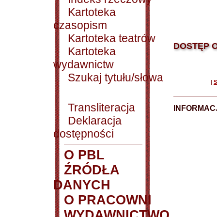
Kartoteka
czasopism
Kartoteka teatrów
DOSTĘP O
Kartoteka
wydawnictw
Szukaj tytułu/słowa
|
S
Transliteracja
INFORMACJ
Deklaracja
dostępności
O PBL
ŹRÓDŁA
DANYCH
O PRACOWNI
WYDAWNICTWO