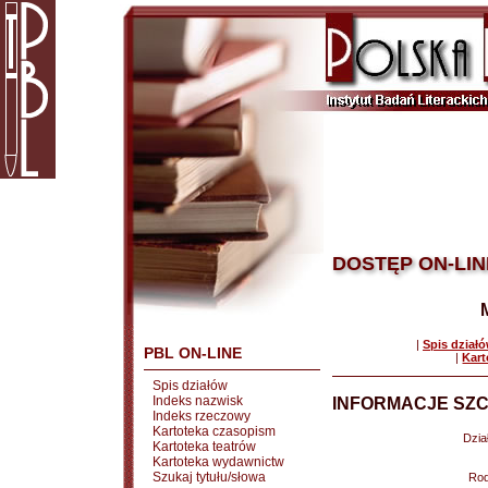
DOSTĘP ON-LIN
|
Spis dział
PBL ON-LINE
|
Kart
Spis działów
Indeks nazwisk
INFORMACJE SZC
Indeks rzeczowy
Kartoteka czasopism
Dział
Kartoteka teatrów
Kartoteka wydawnictw
Szukaj tytułu/słowa
Rod