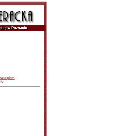
czasopism
|
ułu
|