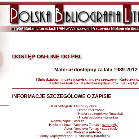
DOSTĘP ON-LINE DO PBL
Materiał dostępny za lata 1989-2012
|
Spis działów
|
Indeks nazwisk
|
Indeks rzeczowy
|
Kartoteka 
|
Kartoteka teatrów
|
Kartoteka wydawnictw
|
Szukaj tyt
INFORMACJE SZCZEGÓŁOWE O ZAPISIE
Dział bibliografii:
Literatury obce
- Literatura litewska
- Hasła szczegółowe (litewska)
- Hasła osobowe (litewska)
Rodzaj zapisu:
wiersz
Hasło osobowe:
Venclova Tomas -
szczegóły
Autor:
Venclova Tomas -
szczegóły
Tytuł:
Wiersz o miłości
Osoby współtworzące:
Tł. Stanisław Barańczak.