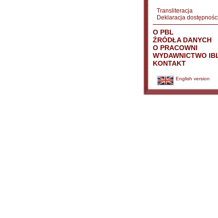
Transliteracja
Deklaracja dostępnośc
O PBL
ŹRÓDŁA DANYCH
O PRACOWNI
WYDAWNICTWO IB
KONTAKT
English version