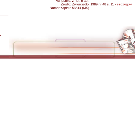
Adnotacje:
z not. o aut.
Źródło:
Zwierciadło, 1989 nr 48 s. 11 -
szczegóły
Numer zapisu:
53814 (MS)
i
L