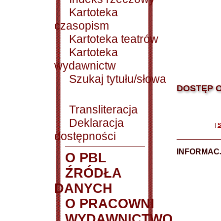
Kartoteka
czasopism
Kartoteka teatrów
Kartoteka
wydawnictw
Szukaj tytułu/słowa
DOSTĘP O
Transliteracja
Deklaracja
|
S
dostępności
INFORMACJ
O PBL
ŹRÓDŁA
DANYCH
O PRACOWNI
WYDAWNICTWO