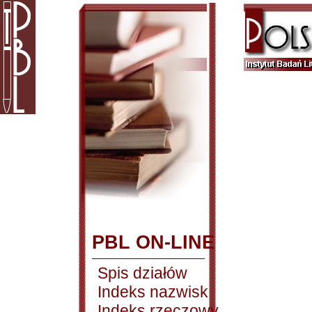
PBL ON-LINE
Spis działów
Indeks nazwisk
Indeks rzeczowy