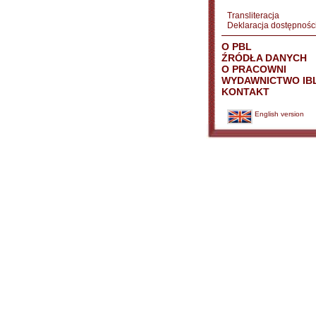
Transliteracja
Deklaracja dostępnośc
O PBL
ŹRÓDŁA DANYCH
O PRACOWNI
WYDAWNICTWO IB
KONTAKT
English version