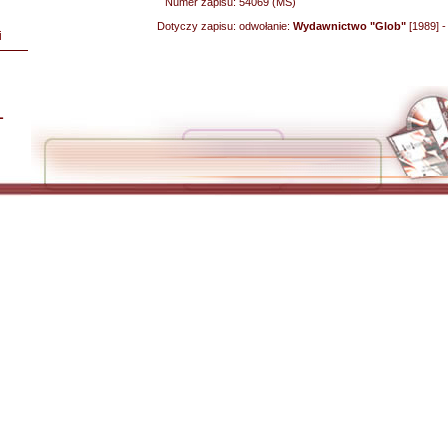
Numer zapisu:
54069 (MS)
Dotyczy zapisu:
odwołanie:
Wydawnictwo "Glob"
[1989] 
i
L