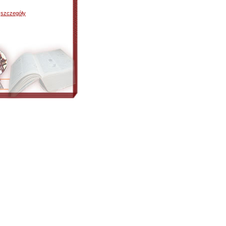
-
szczegóły