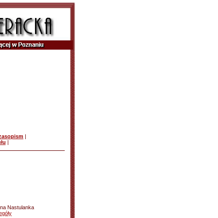
czasopism
|
ułu
|
nna Nastulanka
egóły