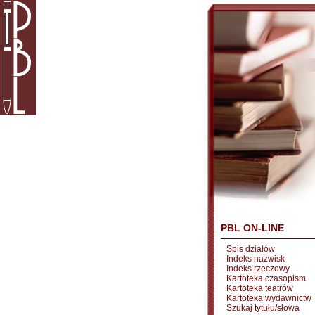
PBL ON-LINE
Spis działów
Indeks nazwisk
Indeks rzeczowy
Kartoteka czasopism
Kartoteka teatrów
Kartoteka wydawnictw
Szukaj tytułu/słowa