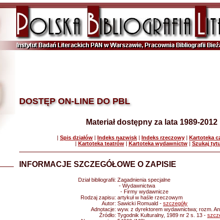
DOSTĘP ON-LINE DO PBL
Materiał dostępny za lata 1989-2012
|
Spis działów
|
Indeks nazwisk
|
Indeks rzeczowy
|
Kartoteka 
|
Kartoteka teatrów
|
Kartoteka wydawnictw
|
Szukaj tyt
INFORMACJE SZCZEGÓŁOWE O ZAPISIE
Dział bibliografii:
Zagadnienia specjalne
- Wydawnictwa
- Firmy wydawnicze
Rodzaj zapisu:
artykuł w haśle rzeczowym
Autor:
Sawicki Romuald -
szczegóły
Adnotacje:
wyw. z dyrektorem wydawnictwa; rozm. A
Źródło:
Tygodnik Kulturalny, 1989 nr 2 s. 13 -
szcz