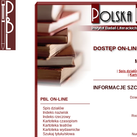
DOSTĘP ON-LIN
|
Spis dział
|
Kart
INFORMACJE SZC
Dział
PBL ON-LINE
Spis działów
Indeks nazwisk
Rod
Indeks rzeczowy
Kartoteka czasopism
Kartoteka teatrów
Kartoteka wydawnictw
Szukaj tytułu/słowa
Nu