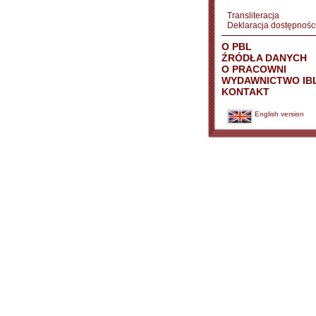
Transliteracja
Deklaracja dostępnośc
O PBL
ŹRÓDŁA DANYCH
O PRACOWNI
WYDAWNICTWO IB
KONTAKT
English version