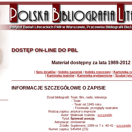
DOSTĘP ON-LINE DO PBL
Materiał dostępny za lata 1989-2012
|
Spis działów
|
Indeks nazwisk
|
Indeks rzeczowy
|
Kartoteka 
|
Kartoteka teatrów
|
Kartoteka wydawnictw
|
Szukaj tyt
INFORMACJE SZCZEGÓŁOWE O ZAPISIE
Dział bibliografii:
Teatr, film, radio, telewizja
- Teatr
- Teatr od 1945 roku
- Festiwale, przeglądy teatralne
Rodzaj zapisu:
artykuł o imprezie
Autor:
Walesiak Izabela -
szczegóły
Tytuł:
Śpiewali poezję
Adnotacje:
omówienie
Źródło:
Suplement, 1999 nr 7 s. 40-41 -
szczegóły
Numer zapisu:
545494 (ZS)