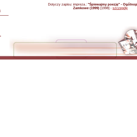
Dotyczy zapisu:
impreza.:
"Śpiewajmy poezję" - Ogólnop
Zamkowe (1999)
[1998] -
szczegóły
i
L