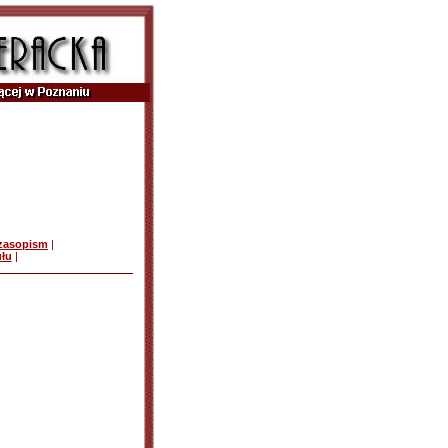
czasopism
|
ułu
|