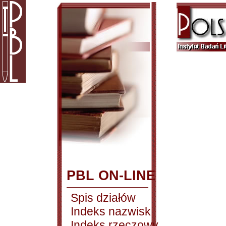
PBL ON-LINE
Spis działów
Indeks nazwisk
Indeks rzeczowy