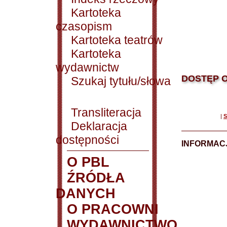
Kartoteka
czasopism
Kartoteka teatrów
Kartoteka
wydawnictw
DOSTĘP O
Szukaj tytułu/słowa
Transliteracja
|
S
Deklaracja
dostępności
INFORMACJ
O PBL
ŹRÓDŁA
DANYCH
O PRACOWNI
WYDAWNICTWO