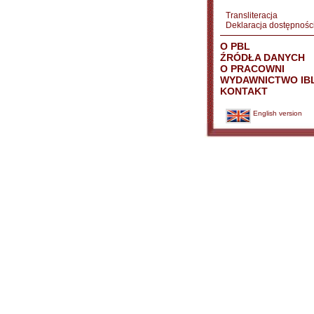
Transliteracja
Deklaracja dostępnośc
O PBL
ŹRÓDŁA DANYCH
O PRACOWNI
WYDAWNICTWO IB
KONTAKT
English version