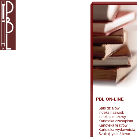
PBL ON-LINE
Spis działów
Indeks nazwisk
Indeks rzeczowy
Kartoteka czasopism
Kartoteka teatrów
Kartoteka wydawnictw
Szukaj tytułu/słowa