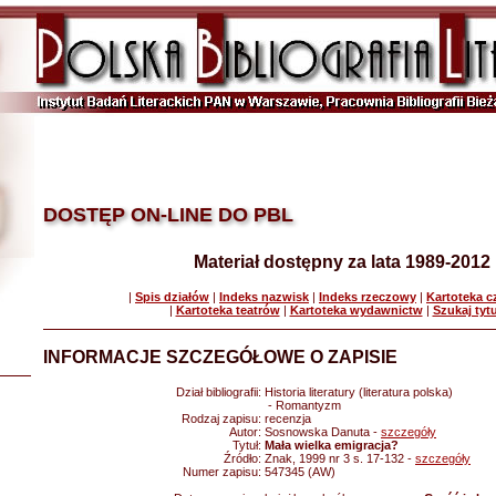
DOSTĘP ON-LINE DO PBL
Materiał dostępny za lata 1989-2012
|
Spis działów
|
Indeks nazwisk
|
Indeks rzeczowy
|
Kartoteka 
|
Kartoteka teatrów
|
Kartoteka wydawnictw
|
Szukaj tyt
INFORMACJE SZCZEGÓŁOWE O ZAPISIE
Dział bibliografii:
Historia literatury (literatura polska)
- Romantyzm
Rodzaj zapisu:
recenzja
Autor:
Sosnowska Danuta -
szczegóły
Tytuł:
Mała wielka emigracja?
Źródło:
Znak, 1999 nr 3 s. 17-132 -
szczegóły
Numer zapisu:
547345 (AW)