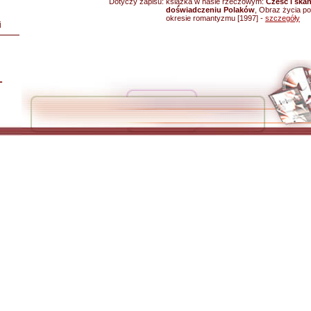
Dotyczy zapisu:
książka w haśle rzeczowym:
Cześć i ska
doświadczeniu Polaków
, Obraz życia p
okresie romantyzmu [1997] -
szczegóły
i
L