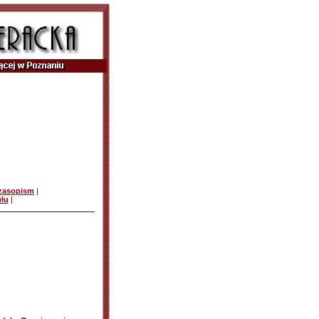
czasopism
|
ułu
|