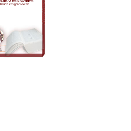
ndale. O emigracyjnym
olskich emigrantów w