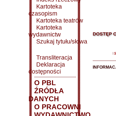
Kartoteka
czasopism
Kartoteka teatrów
Kartoteka
wydawnictw
DOSTĘP O
Szukaj tytułu/słowa
|
S
Transliteracja
Deklaracja
INFORMACJ
dostępności
O PBL
ŹRÓDŁA
DANYCH
O PRACOWNI
WYDAWNICTWO