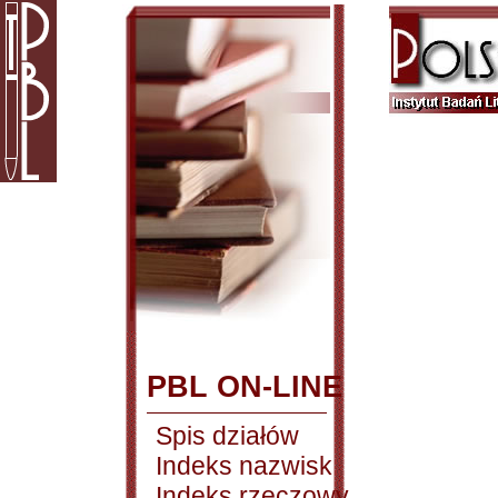
PBL ON-LINE
Spis działów
Indeks nazwisk
Indeks rzeczowy