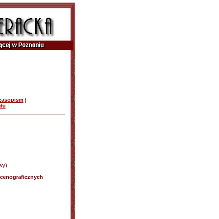
czasopism
|
ułu
|
wy)
scenograficznych