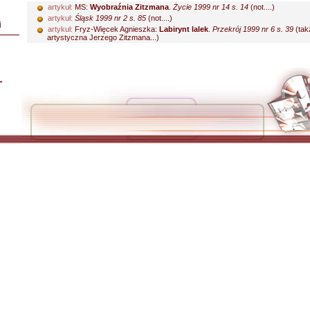
artykuł:
MS:
Wyobraźnia Zitzmana
.
Życie 1999 nr 14 s. 14
(not....)
artykuł:
Śląsk 1999 nr 2 s. 85
(not....)
i
artykuł:
Fryz-Więcek Agnieszka:
Labirynt lalek
.
Przekrój 1999 nr 6 s. 39
(tak
artystyczna Jerzego Zitzmana...)
L