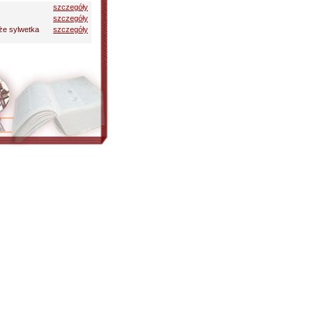
szczegóły
szczegóły
że sylwetka
szczegóły