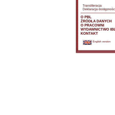
Transliteracja
Deklaracja dostępnośc
O PBL
ŹRÓDŁA DANYCH
O PRACOWNI
WYDAWNICTWO IB
KONTAKT
English version