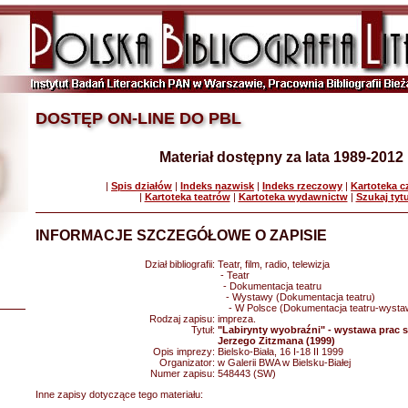
DOSTĘP ON-LINE DO PBL
Materiał dostępny za lata 1989-2012
|
Spis działów
|
Indeks nazwisk
|
Indeks rzeczowy
|
Kartoteka 
|
Kartoteka teatrów
|
Kartoteka wydawnictw
|
Szukaj tyt
INFORMACJE SZCZEGÓŁOWE O ZAPISIE
Dział bibliografii:
Teatr, film, radio, telewizja
- Teatr
- Dokumentacja teatru
- Wystawy (Dokumentacja teatru)
- W Polsce (Dokumentacja teatru-wysta
Rodzaj zapisu:
impreza.
Tytuł:
"Labirynty wyobraźni" - wystawa prac 
Jerzego Zitzmana (1999)
Opis imprezy:
Bielsko-Biała, 16 I-18 II 1999
Organizator:
w Galerii BWA w Bielsku-Białej
Numer zapisu:
548443 (SW)
Inne zapisy dotyczące tego materiału: