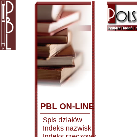
PBL ON-LINE
Spis działów
Indeks nazwisk
Indeks rzeczowy