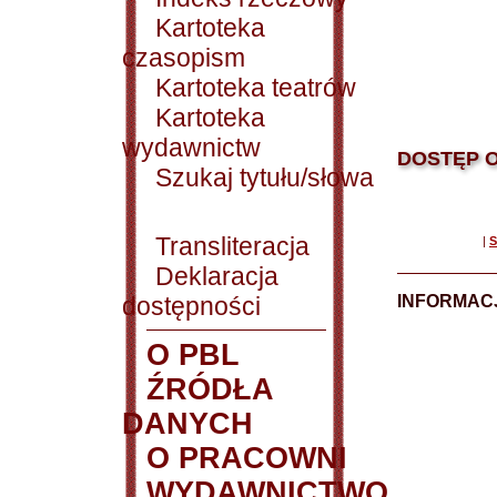
Kartoteka
czasopism
Kartoteka teatrów
Kartoteka
wydawnictw
DOSTĘP O
Szukaj tytułu/słowa
Transliteracja
|
S
Deklaracja
dostępności
INFORMACJ
O PBL
ŹRÓDŁA
DANYCH
O PRACOWNI
WYDAWNICTWO