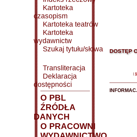
Kartoteka
czasopism
Kartoteka teatrów
Kartoteka
wydawnictw
Szukaj tytułu/słowa
DOSTĘP O
Transliteracja
|
S
Deklaracja
dostępności
INFORMACJ
O PBL
ŹRÓDŁA
DANYCH
O PRACOWNI
WYDAWNICTWO