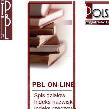
PBL ON-LINE
Spis działów
Indeks nazwisk
Indeks rzeczowy