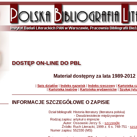
DOSTĘP ON-LINE DO PBL
Materiał dostępny za lata 1989-2012
|
Spis działów
|
Indeks nazwisk
|
Indeks rzeczowy
|
Kartoteka 
|
Kartoteka teatrów
|
Kartoteka wydawnictw
|
Szukaj tyt
INFORMACJE SZCZEGÓŁOWE O ZAPISIE
Dział bibliografii:
Historia literatury (literatura polska)
- Dwudziestolecie międzywojenne
Rodzaj zapisu:
artykuł o imprezie
Autor:
Ossowski Jerzy S. -
szczegóły
Źródło:
Ruch Literacki, 1999 z. 6 s. 748-751 -
szcz
Numer zapisu:
552330 (MS)