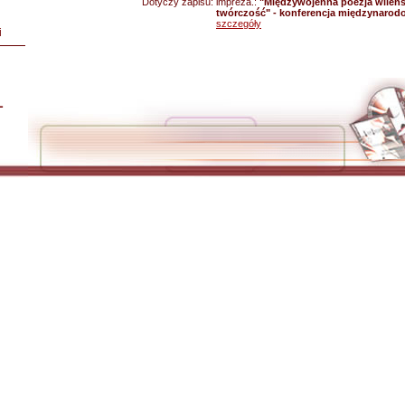
Dotyczy zapisu:
impreza.:
"Międzywojenna poezja wileńs
twórczość" - konferencja międzynarod
szczegóły
i
L