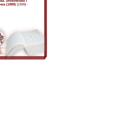
ka. Środowisko i
owa (1999)
[1999] -