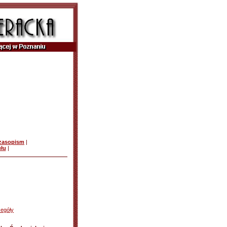
czasopism
|
ułu
|
egóły