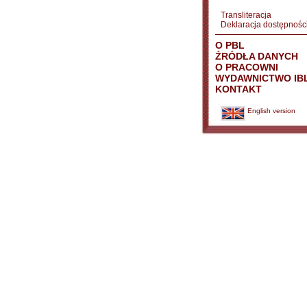
Transliteracja
Deklaracja dostępnośc
O PBL
ŹRÓDŁA DANYCH
O PRACOWNI
WYDAWNICTWO IB
KONTAKT
English version