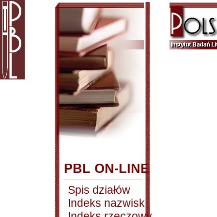
PBL ON-LINE
Spis działów
Indeks nazwisk
Indeks rzeczowy