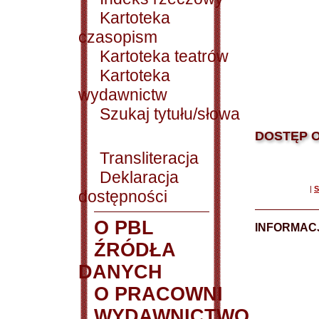
Kartoteka
czasopism
Kartoteka teatrów
Kartoteka
wydawnictw
Szukaj tytułu/słowa
DOSTĘP O
Transliteracja
Deklaracja
|
S
dostępności
O PBL
INFORMACJ
ŹRÓDŁA
DANYCH
O PRACOWNI
WYDAWNICTWO