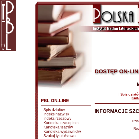
DOSTĘP ON-LIN
|
Spis dział
|
Kart
PBL ON-LINE
Spis działów
INFORMACJE SZC
Indeks nazwisk
Indeks rzeczowy
Dział
Kartoteka czasopism
Kartoteka teatrów
Rod
Kartoteka wydawnictw
Szukaj tytułu/słowa