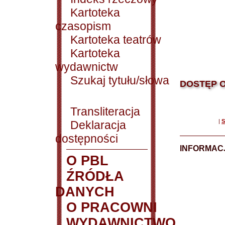
Kartoteka
czasopism
Kartoteka teatrów
Kartoteka
wydawnictw
Szukaj tytułu/słowa
DOSTĘP O
Transliteracja
|
S
Deklaracja
dostępności
INFORMACJ
O PBL
ŹRÓDŁA
DANYCH
O PRACOWNI
WYDAWNICTWO