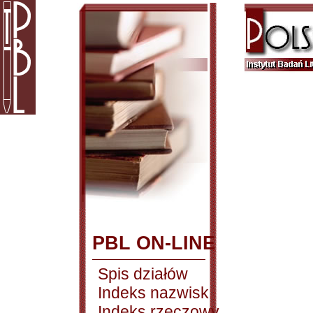
PBL ON-LINE
Spis działów
Indeks nazwisk
Indeks rzeczowy