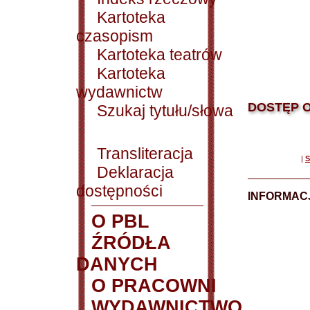
Kartoteka
czasopism
Kartoteka teatrów
Kartoteka
wydawnictw
DOSTĘP O
Szukaj tytułu/słowa
Transliteracja
|
S
Deklaracja
dostępności
INFORMACJ
O PBL
ŹRÓDŁA
DANYCH
O PRACOWNI
WYDAWNICTWO