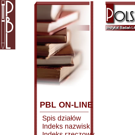
PBL ON-LINE
Spis działów
Indeks nazwisk
Indeks rzeczowy