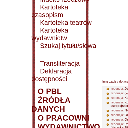
Kartoteka
czasopism
Kartoteka teatrów
Kartoteka
wydawnictw
Szukaj tytułu/słowa
Transliteracja
Deklaracja
dostępności
Inne zapisy dotyc
recenzja:
De
O PBL
recenzja:
(k
ŹRÓDŁA
recenzja:
Ka
recenzja:
Ku
europejski
DANYCH
recenzja:
Ni
recenzja:
Or
O PRACOWNI
recenzja:
Or
recenzja:
Pa
WYDAWNICTWO
Literacka 20