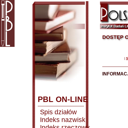
DOSTĘP O
|
S
INFORMACJ
PBL ON-LINE
Spis działów
Indeks nazwisk
Indeks rzeczowy