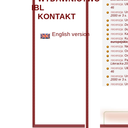
recenzja:
Ul
IBL
46
recenzja:
Un
KONTAKT
2000 nr 3 s.
recenzja:
Un
recenzja:
De
recenzja:
(k
English version
recenzja:
Ka
recenzja:
Ku
europejski
recenzja:
Ni
recenzja:
Or
recenzja:
Or
recenzja:
Pa
Literacka 20
recenzja:
Ul
46
recenzja:
Un
2000 nr 3 s.
recenzja:
Un