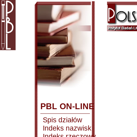
PBL ON-LINE
Spis działów
Indeks nazwisk
Indeks rzeczowy