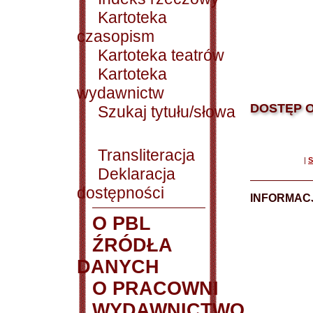
Kartoteka
czasopism
Kartoteka teatrów
Kartoteka
wydawnictw
DOSTĘP O
Szukaj tytułu/słowa
Transliteracja
|
S
Deklaracja
dostępności
INFORMACJ
O PBL
ŹRÓDŁA
DANYCH
O PRACOWNI
WYDAWNICTWO