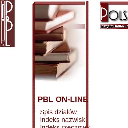
PBL ON-LINE
Spis działów
Indeks nazwisk
Indeks rzeczowy