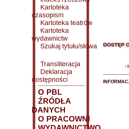
Kartoteka
czasopism
Kartoteka teatrów
Kartoteka
wydawnictw
DOSTĘP O
Szukaj tytułu/słowa
Transliteracja
|
S
Deklaracja
dostępności
INFORMACJ
O PBL
ŹRÓDŁA
DANYCH
O PRACOWNI
WYDAWNICTWO