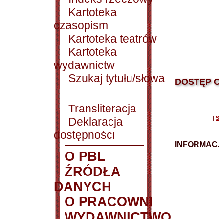
Kartoteka
czasopism
Kartoteka teatrów
Kartoteka
wydawnictw
Szukaj tytułu/słowa
DOSTĘP O
Transliteracja
|
S
Deklaracja
dostępności
INFORMACJ
O PBL
ŹRÓDŁA
DANYCH
O PRACOWNI
WYDAWNICTWO