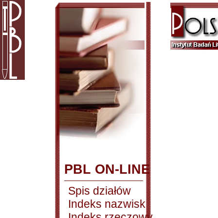
PBL ON-LINE
Spis działów
Indeks nazwisk
Indeks rzeczowy